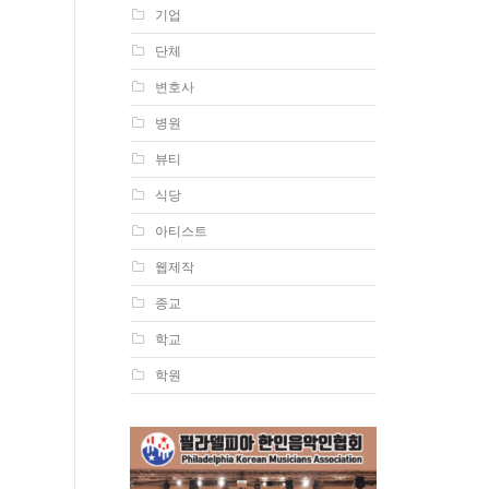
기업
단체
변호사
병원
뷰티
식당
아티스트
웹제작
종교
학교
학원