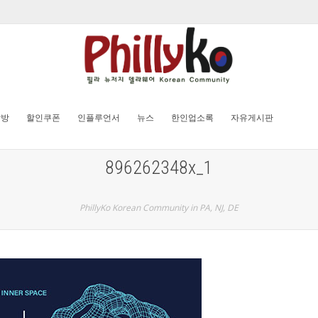
탐방
할인쿠폰
인플루언서
뉴스
한인업소록
자유게시판
896262348x_1
PhillyKo Korean Community in PA, NJ, DE