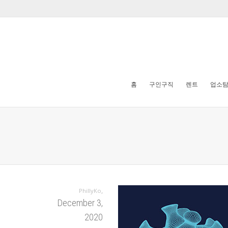
홈
구인구직
렌트
업소
,
PhillyKo
December 3,
2020