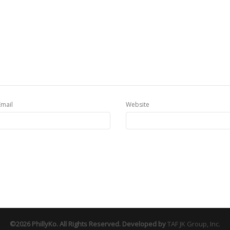
Email
Website
©2026 PhillyKo. All Rights Reserved. Developed by
TAF JK Group, Inc.