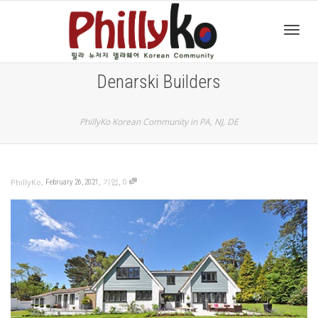
Toggl
Denarski Builders
navig
PhillyKo Korean Community in PA, NJ, DE
,
,
,
기업
0
PhillyKo
February 26, 2021