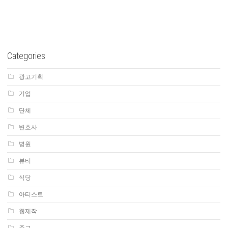
Categories
광고기획
기업
단체
변호사
병원
뷰티
식당
아티스트
웹제작
종교