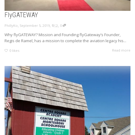
FlyGATEWAY
,
,
,
September 5, 2019
학교
0
PhillyKo
Why flyGATEWAY? Mission and Founding flyGateway’s Founder,
Regis de Ramel, has a mission to complete the aviation legacy his...
Read more
0
likes