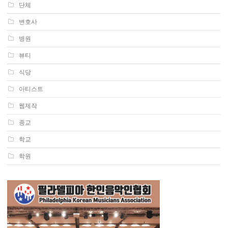
단체
변호사
병원
뷰티
식당
아티스트
웹제작
종교
학교
학원