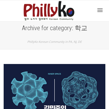
Toggl
Archive for category: 학교
navig
PhillyKo Korean Community in PA, NJ, DE