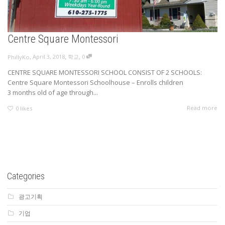
Centre Square Montessori
,
,
,
April 3, 2018
학교
0
PhillyKo
CENTRE SQUARE MONTESSORI SCHOOL CONSIST OF 2 SCHOOLS:
Centre Square Montessori Schoolhouse – Enrolls children
3 months old of age through...
Read more
0
likes
Categories
광고기획
기업