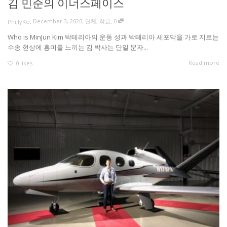
김 민준의 이너스페이스
,
,
,
December 3, 2020
단체
,
학교
0
PhillyKo
Who is MinJun Kim 박테리아의 운동 성과 박테리아 세포막을 가로 지르는
수송 현상에 흥미를 느끼는 김 박사는 단일 분자...
Read more
0
likes