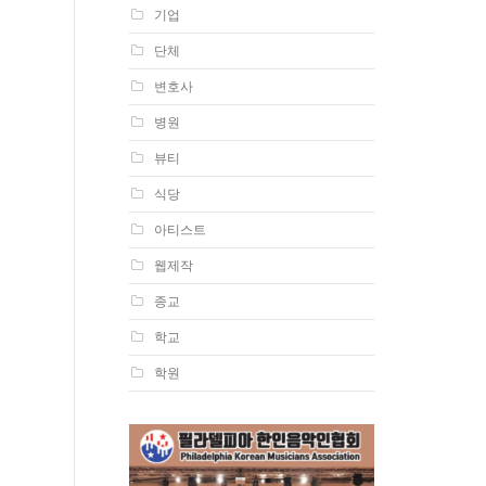
기업
단체
변호사
병원
뷰티
식당
아티스트
웹제작
종교
학교
학원