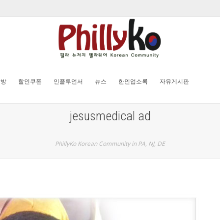
탐방
할인쿠폰
인플루언서
뉴스
한인업소록
자유게시판
jesusmedical ad
PhillyKo Korean Community in PA, NJ, DE