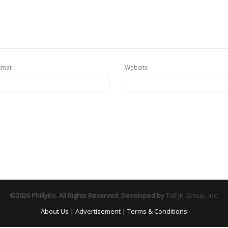
Email
Website
©2026 PhillyKo. All Rights Reserved. Developed by
TAF JK Group, Inc.
About Us
|
Advertisement
|
Terms & Conditions