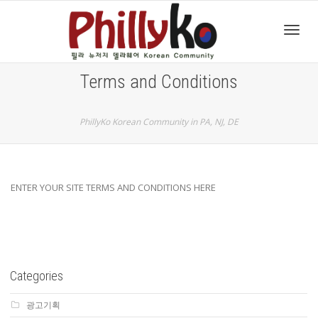
Toggl
Terms and Conditions
navig
PhillyKo Korean Community in PA, NJ, DE
ENTER YOUR SITE TERMS AND CONDITIONS HERE
Categories
광고기획