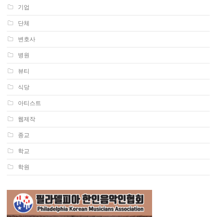
기업
단체
변호사
병원
뷰티
식당
아티스트
웹제작
종교
학교
학원