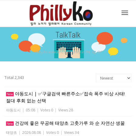
Toggl
TalkTalk
navig
PhillyKo Korean Community in PA, NJ, DE
Total 2,343
야동도시 | ✅구글검색 빠른주소✅접속 폭주 비상 사태!
New
절대 후회 없는 선택
야동도시
|
05:08
|
Votes 0
|
Views 28
건강에 좋은 무공해 태양초 고춧가루 와 순 자연산 생꿀
New
태양초
|
2026.08.08
|
Votes 0
|
Views 34