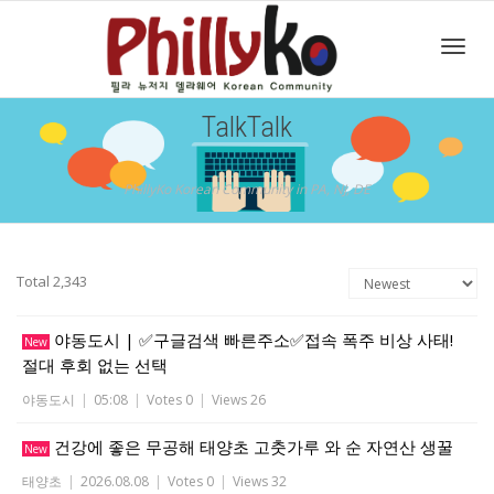
Toggl
TalkTalk
navig
PhillyKo Korean Community in PA, NJ, DE
Total 2,343
야동도시 | ✅구글검색 빠른주소✅접속 폭주 비상 사태!
New
절대 후회 없는 선택
야동도시
|
05:08
|
Votes 0
|
Views 26
건강에 좋은 무공해 태양초 고춧가루 와 순 자연산 생꿀
New
태양초
|
2026.08.08
|
Votes 0
|
Views 32