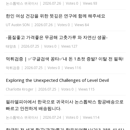
논스톱박스 귀국이사
|
2026.07.26
|
Votes 0
|
Views 93
한인 여성 건강을 위한 뜻깊은 연구에 함께 해주세요
UT Austin SON
|
2026.07.26
|
Votes 0
|
Views 84
-품질좋고 가격좋은 무공해 고춧가루 와 자연산 생꿀-
태양초
|
2026.07.25
|
Votes 0
|
Views 127
먹튀검증 | ✅구글검색 꽁타✅내 돈 1초컷 증발? 이탈 전 필독!
먹튀검증
|
2026.07.25
|
Votes 0
|
Views 116
Exploring the Unexpected Challenges of Level Devil
Charlotte Kroger
|
2026.07.25
|
Votes 0
|
Views 115
필라델피아에서 한국으로 귀국이사 논스톱박스 항공배송으로
빠르고 안전하게 배송됩니다.
논스톱박스 귀국이사
|
2026.07.24
|
Votes 0
|
Views 114
한국및 전 세계 항공(관광)특가 한우리여행사(213-388-4141)