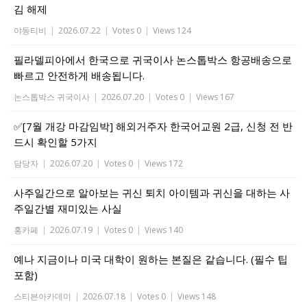
김 해제
야동티비
|
2026.07.22
|
Votes 0
|
Views 124
필라델피아에서 한국으로 귀국이사 논스톱박스 항공배송으로
빠르고 안전하게 배송됩니다.
논스톱박스 귀국이사
|
2026.07.20
|
Votes 0
|
Views 167
✅[7월 개강 마감임박] 해외거주자 한국어교원 2급, 신청 전 반
드시 확인할 5가지
담당자
|
2026.07.20
|
Votes 0
|
Views 172
사주일간으로 알아보는 귀신 퇴치 아이템과 귀신을 대하는 사
주일간별 재미있는 사실
홍카페
|
2026.07.19
|
Votes 0
|
Views 140
예나 지금이나 미국 대학이 원하는 본질은 같습니다. (필수 팁
포함)
스티븐아카데미
|
2026.07.18
|
Votes 0
|
Views 148