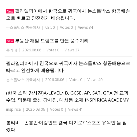
필라델피아에서 한국으로 귀국이사 논스톱박스 항공배송
New
으로 빠르고 안전하게 배송됩니다.
논스톱박스 귀국이사
|
03:50
|
Votes 0
|
Views 34
부동산 재벌 트럼프를 만든 풍수지리
New
홍카페
|
2026.08.06
|
Votes 0
|
Views 37
필라델피아에서 한국으로 귀국이사 논스톱박스 항공배송으로
빠르고 안전하게 배송됩니다.
논스톱박스 귀국이사
|
2026.08.06
|
Votes 0
|
Views 40
(한국 스타 강사진)A-LEVEL/IB, GCSE, AP, SAT, GPA 전 교과
수업, 명문대 출신 강사진, 대치동 소재 INSPIRICA ACADEMY
inspirica
|
2026.08.06
|
Votes 0
|
Views 41
통티비 - 손흥민·이강인도 결국 여기로? ‘스포츠 유목민’들 짐
쌌다