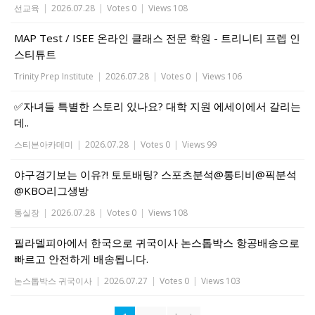
선교육
|
2026.07.28
|
Votes 0
|
Views 108
MAP Test / ISEE 온라인 클래스 전문 학원 - 트리니티 프렙 인
스티튜트
Trinity Prep Institute
|
2026.07.28
|
Votes 0
|
Views 106
✅자녀들 특별한 스토리 있나요? 대학 지원 에세이에서 갈리는
데..
스티븐아카데미
|
2026.07.28
|
Votes 0
|
Views 99
야구경기보는 이유?! 토토배팅? 스포츠분석@통티비@픽분석
@KBO리그생방
통실장
|
2026.07.28
|
Votes 0
|
Views 108
필라델피아에서 한국으로 귀국이사 논스톱박스 항공배송으로
빠르고 안전하게 배송됩니다.
논스톱박스 귀국이사
|
2026.07.27
|
Votes 0
|
Views 103