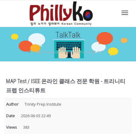
Toggl
TalkTalk
navig
PhillyKo Korean Community in PA, NJ, DE
MAP Test / ISEE 온라인 클래스 전문 학원 - 트리니티
프렙 인스티튜트
Author
Trinity Prep Institute
Date
2026-06-03 22:49
Views
383