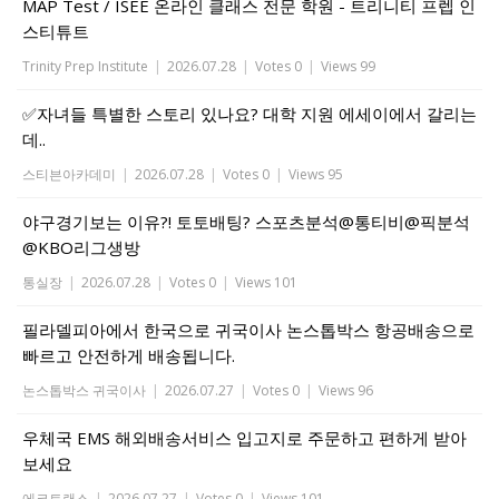
MAP Test / ISEE 온라인 클래스 전문 학원 - 트리니티 프렙 인
스티튜트
Trinity Prep Institute
|
2026.07.28
|
Votes 0
|
Views 99
✅자녀들 특별한 스토리 있나요? 대학 지원 에세이에서 갈리는
데..
스티븐아카데미
|
2026.07.28
|
Votes 0
|
Views 95
야구경기보는 이유?! 토토배팅? 스포츠분석@통티비@픽분석
@KBO리그생방
통실장
|
2026.07.28
|
Votes 0
|
Views 101
필라델피아에서 한국으로 귀국이사 논스톱박스 항공배송으로
빠르고 안전하게 배송됩니다.
논스톱박스 귀국이사
|
2026.07.27
|
Votes 0
|
Views 96
우체국 EMS 해외배송서비스 입고지로 주문하고 편하게 받아
보세요
에코트랜스
|
2026.07.27
|
Votes 0
|
Views 101