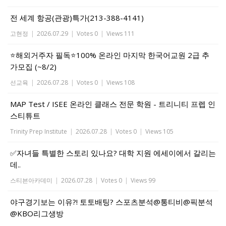
전 세계 항공(관광)특가(213-388-4141)
고현정
|
2026.07.29
|
Votes 0
|
Views 111
⭐해외거주자 필독⭐100% 온라인 마지막 한국어교원 2급 추
가모집 (~8/2)
선교육
|
2026.07.28
|
Votes 0
|
Views 108
MAP Test / ISEE 온라인 클래스 전문 학원 - 트리니티 프렙 인
스티튜트
Trinity Prep Institute
|
2026.07.28
|
Votes 0
|
Views 105
✅자녀들 특별한 스토리 있나요? 대학 지원 에세이에서 갈리는
데..
스티븐아카데미
|
2026.07.28
|
Votes 0
|
Views 99
야구경기보는 이유?! 토토배팅? 스포츠분석@통티비@픽분석
@KBO리그생방