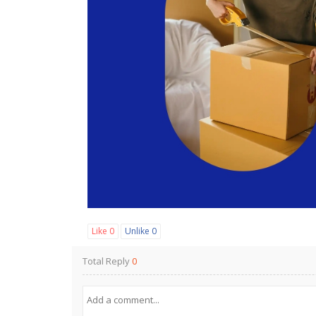
Like
0
Unlike
0
Total Reply
0