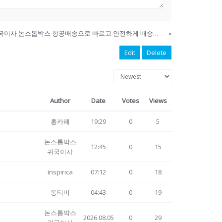
필라델피아에서 한국으로 귀국이사 논스톱박스 항공배송으로 빠르고 안전하게 배송됩니다.
»
Edit
Delete
Author
Date
Votes
Views
홍카페
19:29
0
5
논스톱박스
12:45
0
15
귀국이사
inspirica
07:12
0
18
통티비
04:43
0
19
논스톱박스
2026.08.05
0
29