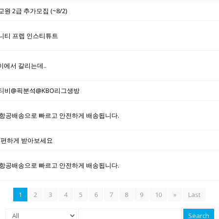
 2급 추가모집 (~8/2)
 트리니티 프렙 인스티튜트
이에서 갈리는데..
통티비@픽분석@KBO리그생방
항공배송으로 빠르고 안전하게 배송됩니다.
 편하게 받아보세요
항공배송으로 빠르고 안전하게 배송됩니다.
1
2
3
4
5
6
7
8
9
10
»
Last
Search