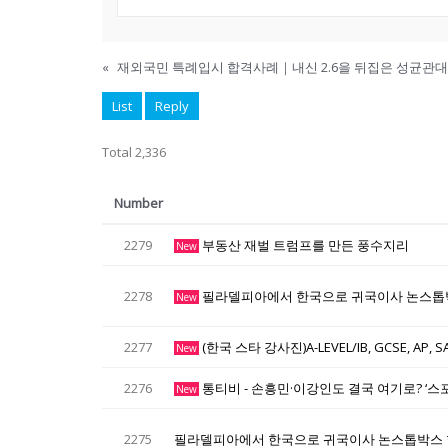
«
재외국민 특례입시 합격사례｜내신 2.6을 뒤집은 성균관
List
Reply
Total 2,336
Number
2279
부동산 재벌 트럼프를 만든 풍수지리
New
2278
필라델피아에서 한국으로 귀국이사 논스톱
New
2277
(한국 스타 강사진)A-LEVEL/IB, GCSE, AP
New
2276
통티비 - 손흥민·이강인도 결국 여기로? ‘스
New
2275
필라델피아에서 한국으로 귀국이사 논스톱박스 