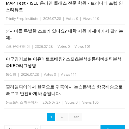
MAP Test / ISEE 온라인 클래스 전문 학원 - 트리니티 프렙 인
스티튜트
Trinity Prep Institute
|
2026.07.28
|
Votes 0
|
Views 110
✅자녀들 특별한 스토리 있나요? 대학 지원 에세이에서 갈리는
데..
스티븐아카데미
|
2026.07.28
|
Votes 0
|
Views 101
야구경기보는 이유?! 토토배팅? 스포츠분석@통티비@픽분석
@KBO리그생방
통실장
|
2026.07.28
|
Votes 0
|
Views 111
필라델피아에서 한국으로 귀국이사 논스톱박스 항공배송으로
빠르고 안전하게 배송됩니다.
논스톱박스 귀국이사
|
2026.07.27
|
Votes 0
|
Views 106
1
»
Last