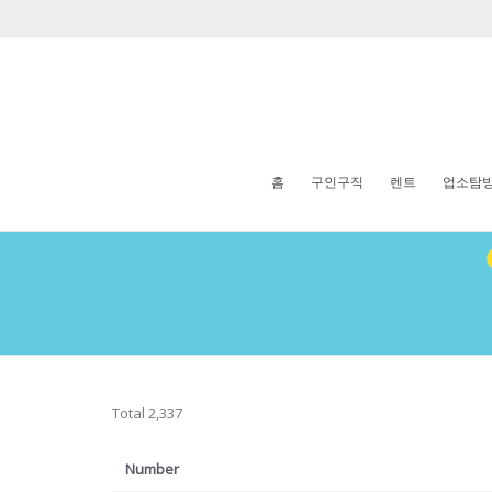
홈
구인구직
렌트
업소탐
Total 2,337
Number