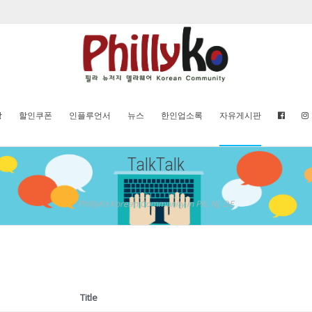
방
할인쿠폰
인플루언서
뉴스
한인업소록
자유게시판
TalkTalk
PhillyKo Korean Community in PA, NJ, DE
Title