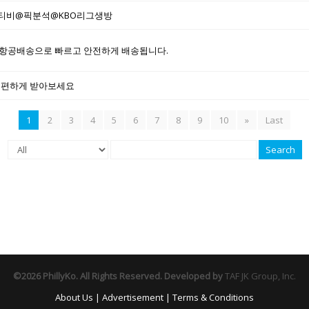
통티비@픽분석@KBO리그생방
항공배송으로 빠르고 안전하게 배송됩니다.
 편하게 받아보세요
1
2
3
4
5
6
7
8
9
10
»
Last
Search
©2026 PhillyKo. All Rights Reserved. Developed by
TAF JK Group, Inc.
About Us
|
Advertisement
|
Terms & Conditions