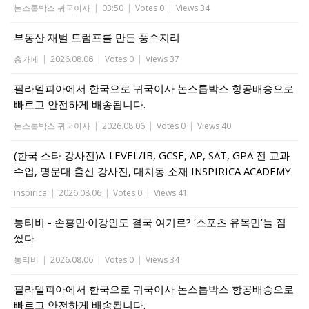
논스톱박스 귀국이사
|
03:50
|
Votes 0
|
Views 34
부동산 재벌 트럼프를 만든 풍수지리
홍카페
|
2026.08.06
|
Votes 0
|
Views 37
필라델피아에서 한국으로 귀국이사 논스톱박스 항공배송으로
빠르고 안전하게 배송됩니다.
논스톱박스 귀국이사
|
2026.08.06
|
Votes 0
|
Views 40
(한국 스타 강사진)A-LEVEL/IB, GCSE, AP, SAT, GPA 전 교과
수업, 명문대 출신 강사진, 대치동 소재 INSPIRICA ACADEMY
inspirica
|
2026.08.06
|
Votes 0
|
Views 41
통티비 - 손흥민·이강인도 결국 여기로? ‘스포츠 유목민’들 짐
쌌다
통티비
|
2026.08.06
|
Votes 0
|
Views 34
필라델피아에서 한국으로 귀국이사 논스톱박스 항공배송으로
빠르고 안전하게 배송됩니다.