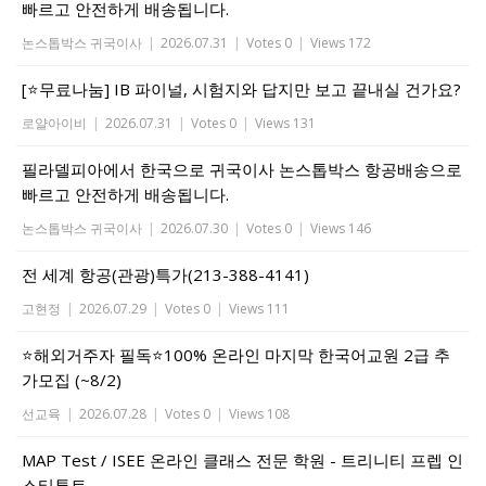
빠르고 안전하게 배송됩니다.
논스톱박스 귀국이사
|
2026.07.31
|
Votes 0
|
Views 172
[⭐무료나눔] IB 파이널, 시험지와 답지만 보고 끝내실 건가요?
로얄아이비
|
2026.07.31
|
Votes 0
|
Views 131
필라델피아에서 한국으로 귀국이사 논스톱박스 항공배송으로
빠르고 안전하게 배송됩니다.
논스톱박스 귀국이사
|
2026.07.30
|
Votes 0
|
Views 146
전 세계 항공(관광)특가(213-388-4141)
고현정
|
2026.07.29
|
Votes 0
|
Views 111
⭐해외거주자 필독⭐100% 온라인 마지막 한국어교원 2급 추
가모집 (~8/2)
선교육
|
2026.07.28
|
Votes 0
|
Views 108
MAP Test / ISEE 온라인 클래스 전문 학원 - 트리니티 프렙 인
스티튜트