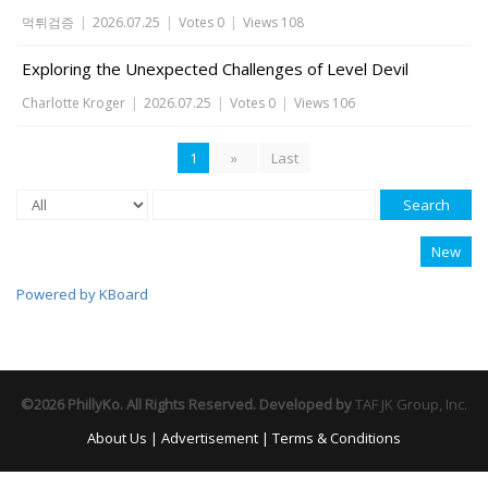
먹튀검증
|
2026.07.25
|
Votes 0
|
Views 108
Exploring the Unexpected Challenges of Level Devil
Charlotte Kroger
|
2026.07.25
|
Votes 0
|
Views 106
1
»
Last
Search
New
Powered by KBoard
©2026 PhillyKo. All Rights Reserved. Developed by
TAF JK Group, Inc.
About Us
|
Advertisement
|
Terms & Conditions