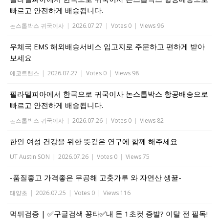
빠르고 안전하게 배송됩니다.
논스톱박스 귀국이사
|
2026.07.27
|
Votes 0
|
Views 96
우체국 EMS 해외배송서비스 입고지로 주문하고 편하게 받아
보세요
에코트랜스
|
2026.07.27
|
Votes 0
|
Views 98
필라델피아에서 한국으로 귀국이사 논스톱박스 항공배송으로
빠르고 안전하게 배송됩니다.
논스톱박스 귀국이사
|
2026.07.26
|
Votes 0
|
Views 82
한인 여성 건강을 위한 뜻깊은 연구에 함께 해주세요
UT Austin SON
|
2026.07.26
|
Votes 0
|
Views 75
-품질좋고 가격좋은 무공해 고춧가루 와 자연산 생꿀-
태양초
|
2026.07.25
|
Votes 0
|
Views 116
먹튀검증 | ✅구글검색 꽁타✅내 돈 1초컷 증발? 이탈 전 필독!