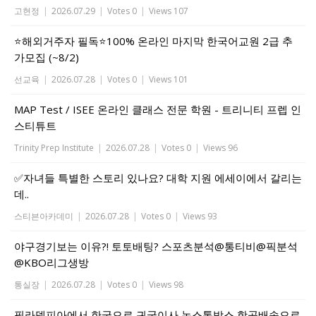
고현정
|
2026.07.29
|
Votes 0
|
Views 107
⭐해외거주자 필독⭐100% 온라인 마지막 한국어교원 2급 추
가모집 (~8/2)
선교육
|
2026.07.28
|
Votes 0
|
Views 101
MAP Test / ISEE 온라인 클래스 전문 학원 - 트리니티 프렙 인
스티튜트
Trinity Prep Institute
|
2026.07.28
|
Votes 0
|
Views 96
✅자녀들 특별한 스토리 있나요? 대학 지원 에세이에서 갈리는
데..
스티븐아카데미
|
2026.07.28
|
Votes 0
|
Views 93
야구경기보는 이유?! 토토배팅? 스포츠분석@통티비@픽분석
@KBO리그생방
통실장
|
2026.07.28
|
Votes 0
|
Views 98
필라델피아에서 한국으로 귀국이사 논스톱박스 항공배송으로