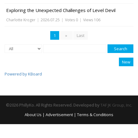
Exploring the Unexpected Challenges of Level Devil
Charlotte Kroger
|
2026.07.25
|
Votes 0
|
Views 106
1
»
Last
Search
New
Powered by KBoard
©2026 PhillyKo. All Rights Reserved. Developed by
TAF JK Group, Inc.
About Us
|
Advertisement
|
Terms & Conditions