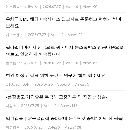
논스톱박스 귀국이사
|
2026.07.27
|
Votes 0
|
Views 96
우체국 EMS 해외배송서비스 입고지로 주문하고 편하게 받아
보세요
에코트랜스
|
2026.07.27
|
Votes 0
|
Views 99
필라델피아에서 한국으로 귀국이사 논스톱박스 항공배송으로
빠르고 안전하게 배송됩니다.
논스톱박스 귀국이사
|
2026.07.26
|
Votes 0
|
Views 82
한인 여성 건강을 위한 뜻깊은 연구에 함께 해주세요
UT Austin SON
|
2026.07.26
|
Votes 0
|
Views 76
-품질좋고 가격좋은 무공해 고춧가루 와 자연산 생꿀-
태양초
|
2026.07.25
|
Votes 0
|
Views 116
먹튀검증 | ✅구글검색 꽁타✅내 돈 1초컷 증발? 이탈 전 필독!
먹튀검증
|
2026.07.25
|
Votes 0
|
Views 108