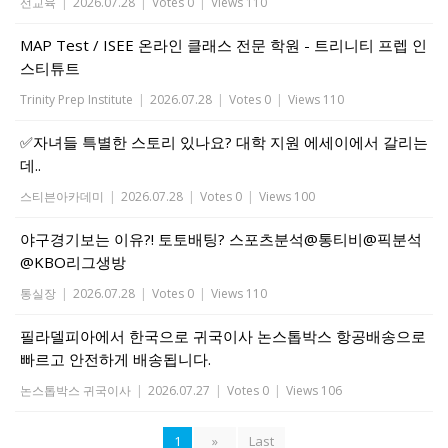
선교육
|
2026.07.28
|
Votes 0
|
Views 110
MAP Test / ISEE 온라인 클래스 전문 학원 - 트리니티 프렙 인
스티튜트
Trinity Prep Institute
|
2026.07.28
|
Votes 0
|
Views 110
✅자녀들 특별한 스토리 있나요? 대학 지원 에세이에서 갈리는
데..
스티븐아카데미
|
2026.07.28
|
Votes 0
|
Views 100
야구경기보는 이유?! 토토배팅? 스포츠분석@통티비@픽분석
@KBO리그생방
통실장
|
2026.07.28
|
Votes 0
|
Views 110
필라델피아에서 한국으로 귀국이사 논스톱박스 항공배송으로
빠르고 안전하게 배송됩니다.
논스톱박스 귀국이사
|
2026.07.27
|
Votes 0
|
Views 106
1
»
Last