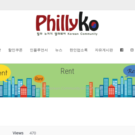
방
할인쿠폰
인플루언서
뉴스
한인업소록
자유게시판
Rent
PhillyKo Korean Community in PA, NJ, DE
Views
470