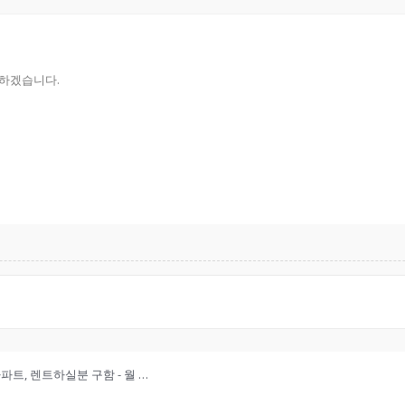
하겠습니다.
[남 필라델피아] 한인이 운영하는 3bed 2bath 1,100sqft 아파트, 렌트하실분 구함 - 월 $1950