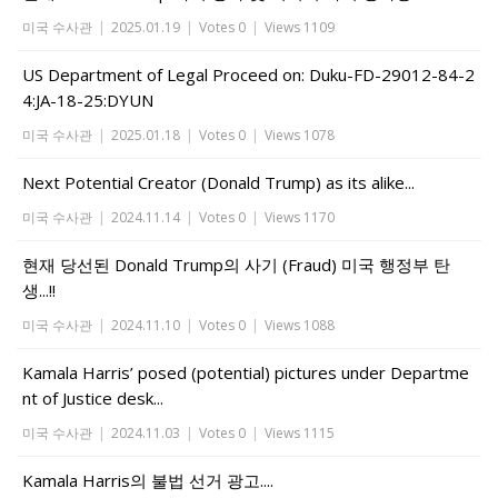
미국 수사관
|
2025.01.19
|
Votes 0
|
Views 1109
US Department of Legal Proceed on: Duku-FD-29012-84-2
4:JA-18-25:DYUN
미국 수사관
|
2025.01.18
|
Votes 0
|
Views 1078
Next Potential Creator (Donald Trump) as its alike...
미국 수사관
|
2024.11.14
|
Votes 0
|
Views 1170
현재 당선된 Donald Trump의 사기 (Fraud) 미국 행정부 탄
생...!!
미국 수사관
|
2024.11.10
|
Votes 0
|
Views 1088
Kamala Harris’ posed (potential) pictures under Departme
nt of Justice desk...
미국 수사관
|
2024.11.03
|
Votes 0
|
Views 1115
Kamala Harris의 불법 선거 광고....