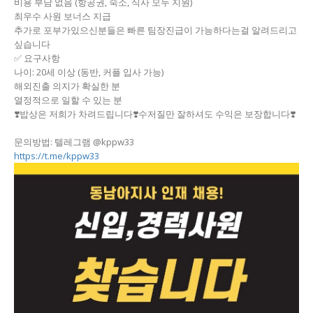
비용 부담 없음 (항공권, 숙소, 식사 모두 지원)
최우수 사원 보너스 지급
추가로 포부가있으신분들은 빠른 팀장진급이 가능하다는걸 알려드리고
싶습니다
✅ 요구사항
나이: 20세 이상 (동반, 커플 입사 가능)
해외진출 의지가 확실한 분
열정적으로 일할 수 있는 분
❣️밥상은 저희가 차려드립니다❣️수저질만 잘하셔도 수익은 보장합니다❣️
문의방법: 텔레그램 @kppw33
https://t.me/kppw33