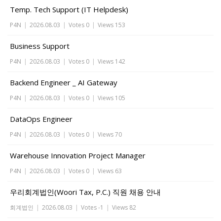
Temp. Tech Support (IT Helpdesk)
P4N
|
2026.08.03
|
Votes 0
|
Views 153
Business Support
P4N
|
2026.08.03
|
Votes 0
|
Views 142
Backend Engineer _ AI Gateway
P4N
|
2026.08.03
|
Votes 0
|
Views 105
DataOps Engineer
P4N
|
2026.08.03
|
Votes 0
|
Views 70
Warehouse Innovation Project Manager
P4N
|
2026.08.03
|
Votes 0
|
Views 63
우리회계법인(Woori Tax, P.C.) 직원 채용 안내
회계법인
|
2026.08.03
|
Votes -1
|
Views 82