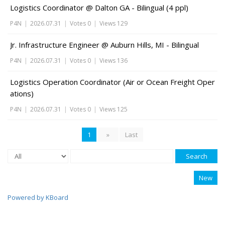
Logistics Coordinator @ Dalton GA - Bilingual (4 ppl)
P4N
|
2026.07.31
|
Votes 0
|
Views 129
Jr. Infrastructure Engineer @ Auburn Hills, MI - Bilingual
P4N
|
2026.07.31
|
Votes 0
|
Views 136
Logistics Operation Coordinator (Air or Ocean Freight Oper
ations)
P4N
|
2026.07.31
|
Votes 0
|
Views 125
1
»
Last
Search
New
Powered by KBoard