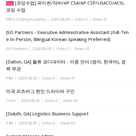
[코딩수업] 파이썬/자바/AP CSA/AP CSP/USACO/ACSL
New
코딩 수업
DBYs Coding Academy
|
2026.08.06
|
Votes 0
|
Views 41
JSO Partners - Executive Administrative Assistant (Full-Tim
e In-Person, Bilingual Korean-Speaking Preferred)
JSO Partners
|
2026.08.06
|
Votes 0
|
Views 43
[Dalton, GA] 물류 코디네이터 - 이중 언어 (영어, 한국어), 경
력 무관
P4N
|
2026.08.06
|
Votes 0
|
Views 41
미국 피츠버그 한인 드라이버 구인
Certo
|
2026.08.05
|
Votes 0
|
Views 49
[Duluth, GA] Logistics Business Support
P4N
|
2026.08.05
|
Votes 0
|
Views 53