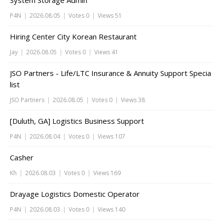
System Storage Admin
P4N
|
2026.08.05
|
Votes 0
|
Views 51
Hiring Center City Korean Restaurant
Jay
|
2026.08.05
|
Votes 0
|
Views 41
JSO Partners - Life/LTC Insurance & Annuity Support Specia
list
JSO Partners
|
2026.08.05
|
Votes 0
|
Views 38
[Duluth, GA] Logistics Business Support
P4N
|
2026.08.04
|
Votes 0
|
Views 107
Casher
Kh
|
2026.08.03
|
Votes 0
|
Views 169
Drayage Logistics Domestic Operator
P4N
|
2026.08.03
|
Votes 0
|
Views 140