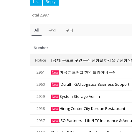
List
Reply
Total 2,997
All
구인
구직
Number
Notice
[공지] 무료로 구인 구직 신청을 하세요! / 신청 
2961
미국 피츠버그 한인 드라이버 구인
New
2960
[Duluth, GA] Logistics Business Support
New
2959
System Storage Admin
New
2958
Hiring Center City Korean Restaurant
New
2957
JSO Partners - Life/LTC Insurance & Annui
New