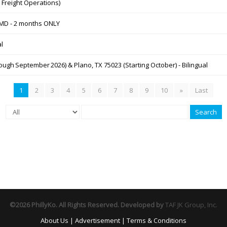
 Freight Operations)
, MD - 2 months ONLY
al
ugh September 2026) & Plano, TX 75023 (Starting October) - Bilingual
1
2
3
4
5
6
7
8
9
10
»
Last
Search
©2026 PhillyKo. All Rights Reserved. Developed by
TAF JK Group, Inc.
About Us
|
Advertisement
|
Terms & Conditions