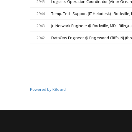
2945
Logistics Operation Coordinator (Air or Ocean
2944
Temp. Tech Support (IT Helpdesk) - Rockville
2943
Jr. Network Engineer @ Rockville, MD - Bilingu
2942
DataOps Engineer @ Englewood Cliffs, NJ (thro
Powered by KBoard