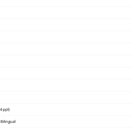
4 ppl)
 Bilingual