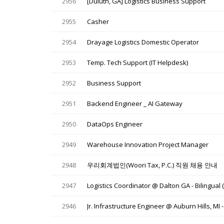
2956
[Duluth, GA] Logistics Business Support
2955
Casher
2954
Drayage Logistics Domestic Operator
2953
Temp. Tech Support (IT Helpdesk)
2952
Business Support
2951
Backend Engineer _ AI Gateway
2950
DataOps Engineer
2949
Warehouse Innovation Project Manager
2948
우리회계법인(Woori Tax, P.C.) 직원 채용 안내
2947
Logistics Coordinator @ Dalton GA - Bilingual (
2946
Jr. Infrastructure Engineer @ Auburn Hills, MI -