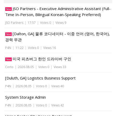
JSO Partners - Executive Administrative Assistant (Full-
New
Time In-Person, Bilingual Korean-Speaking Preferred)
JSO Partners
|
17:57
|
Votes 0
|
Views 9
[Dalton, GA] 물류 코디네이터 - 이중 언어 (영어, 한국어),
New
경력 무관
P4N
|
11:22
|
Votes 0
|
Views 16
미국 피츠버그 한인 드라이버 구인
New
Certo
|
2026.08.05
|
Votes 0
|
Views 33
[Duluth, GA] Logistics Business Support
P4N
|
2026.08.05
|
Votes 0
|
Views 40
System Storage Admin
P4N
|
2026.08.05
|
Votes 0
|
Views 42