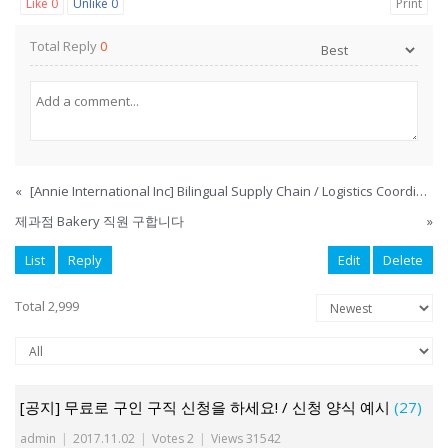
Like
0
Unlike
0
Print
Total Reply
0
«
[Annie International Inc] Bilingual Supply Chain / Logistics Coordinator
제과점 Bakery 직원 구합니다
»
List
Reply
Edit
Delete
Total 2,999
[공지] 무료로 구인 구직 신청을 하세요! / 신청 양식 예시
(27)
admin
|
2017.11.02
|
Votes 2
|
Views 31542