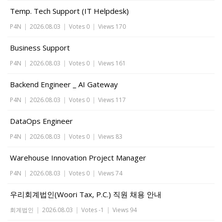
Temp. Tech Support (IT Helpdesk)
P4N
|
2026.08.03
|
Votes 0
|
Views 170
Business Support
P4N
|
2026.08.03
|
Votes 0
|
Views 161
Backend Engineer _ AI Gateway
P4N
|
2026.08.03
|
Votes 0
|
Views 117
DataOps Engineer
P4N
|
2026.08.03
|
Votes 0
|
Views 83
Warehouse Innovation Project Manager
P4N
|
2026.08.03
|
Votes 0
|
Views 74
우리회계법인(Woori Tax, P.C.) 직원 채용 안내
회계법인
|
2026.08.03
|
Votes -1
|
Views 94