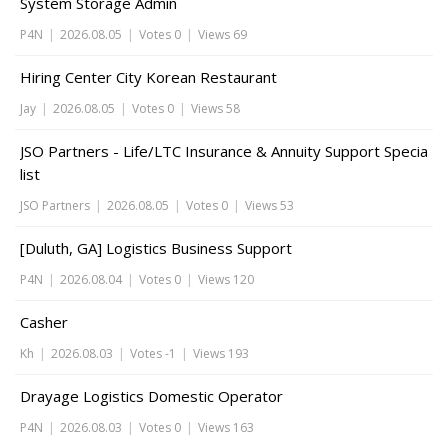
System Storage Admin
P4N
|
2026.08.05
|
Votes 0
|
Views 69
Hiring Center City Korean Restaurant
Jay
|
2026.08.05
|
Votes 0
|
Views 58
JSO Partners - Life/LTC Insurance & Annuity Support Specia
list
JSO Partners
|
2026.08.05
|
Votes 0
|
Views 53
[Duluth, GA] Logistics Business Support
P4N
|
2026.08.04
|
Votes 0
|
Views 120
Casher
Kh
|
2026.08.03
|
Votes -1
|
Views 193
Drayage Logistics Domestic Operator
P4N
|
2026.08.03
|
Votes 0
|
Views 163