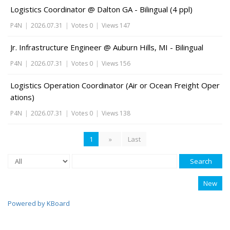
Logistics Coordinator @ Dalton GA - Bilingual (4 ppl)
P4N
|
2026.07.31
|
Votes 0
|
Views 147
Jr. Infrastructure Engineer @ Auburn Hills, MI - Bilingual
P4N
|
2026.07.31
|
Votes 0
|
Views 156
Logistics Operation Coordinator (Air or Ocean Freight Oper
ations)
P4N
|
2026.07.31
|
Votes 0
|
Views 138
1
»
Last
Search
New
Powered by KBoard