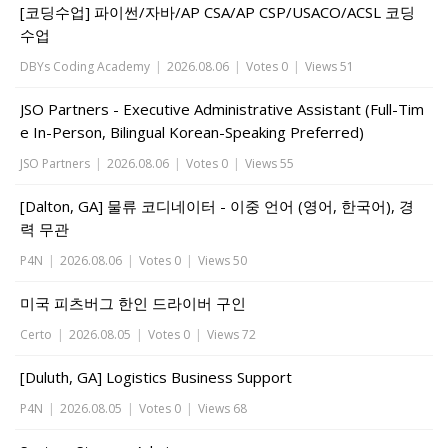
[코딩수업] 파이썬/자바/AP CSA/AP CSP/USACO/ACSL 코딩
수업
DBYs Coding Academy
|
2026.08.06
|
Votes 0
|
Views 51
JSO Partners - Executive Administrative Assistant (Full-Tim
e In-Person, Bilingual Korean-Speaking Preferred)
JSO Partners
|
2026.08.06
|
Votes 0
|
Views 55
[Dalton, GA] 물류 코디네이터 - 이중 언어 (영어, 한국어), 경
력 무관
P4N
|
2026.08.06
|
Votes 0
|
Views 50
미국 피츠버그 한인 드라이버 구인
Certo
|
2026.08.05
|
Votes 0
|
Views 72
[Duluth, GA] Logistics Business Support
P4N
|
2026.08.05
|
Votes 0
|
Views 68