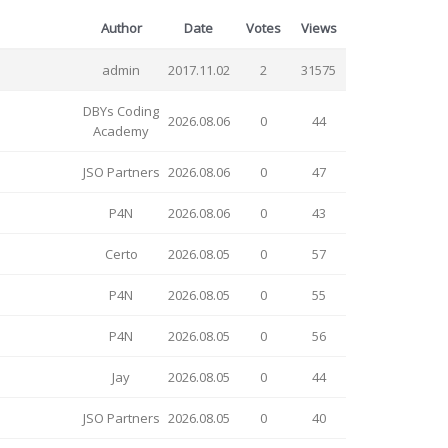
Author
Date
Votes
Views
admin
2017.11.02
2
31575
DBYs Coding
2026.08.06
0
44
Academy
JSO Partners
2026.08.06
0
47
P4N
2026.08.06
0
43
Certo
2026.08.05
0
57
P4N
2026.08.05
0
55
P4N
2026.08.05
0
56
Jay
2026.08.05
0
44
JSO Partners
2026.08.05
0
40