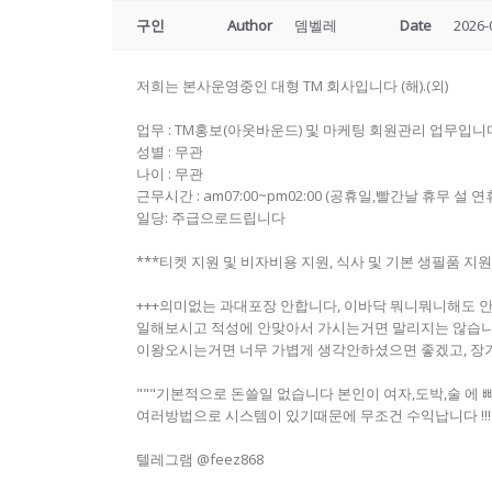
구인
Author
뎀벨레
Date
2026-
저희는 본사운영중인 대형 TM 회사입니다 (해).(외)
업무 : TM홍보(아웃바운드) 및 마케팅 회원관리 업무입니
성별 : 무관
나이 : 무관
근무시간 : am07:00~pm02:00 (공휴일,빨간날 휴무 설 
일당: 주급으로드립니다
***티켓 지원 및 비자비용 지원, 식사 및 기본 생필품 지
+++의미없는 과대포장 안합니다, 이바닥 뭐니뭐니해도 
일해보시고 적성에 안맞아서 가시는거면 말리지는 않습
이왕오시는거면 너무 가볍게 생각안하셨으면 좋겠고, 장
"""기본적으로 돈쓸일 없습니다 본인이 여자,도박,술 에
여러방법으로 시스템이 있기때문에 무조건 수익납니다 !!!"
텔레그램 @feez868