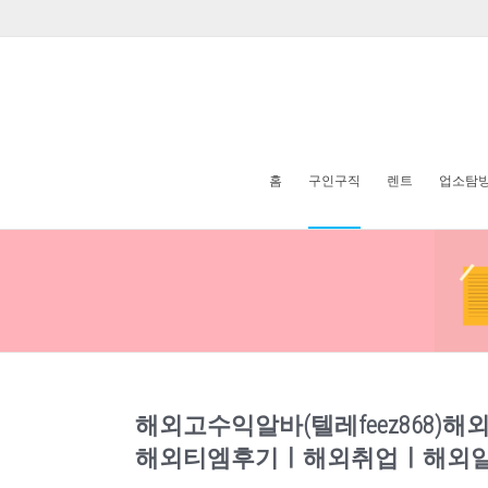
홈
구인구직
렌트
업소탐
해외고수익알바(텔레feez86
해외티엠후기ㅣ해외취업ㅣ해외