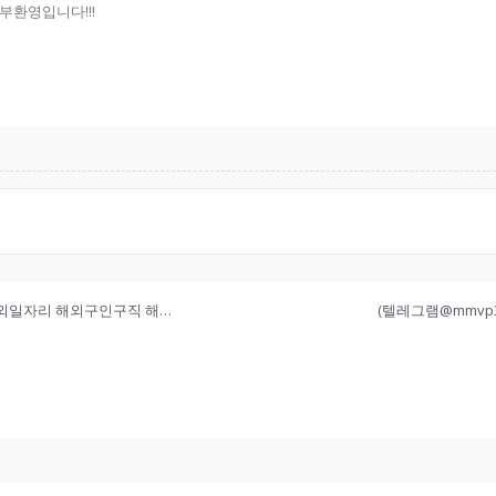
환영입니다!!!
해외tm해외티엠, 콜직원구함 개인&팀(텔레feez868)❤️ 해외일자리 해외구인구직 해외취업 초보환영!!❤️
(텔레그램@mmvp