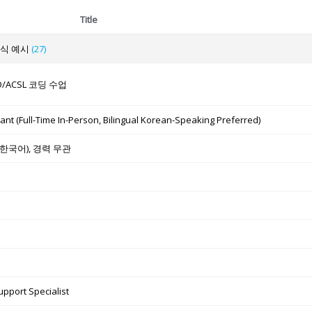
Title
양식 예시
(27)
O/ACSL 코딩 수업
tant (Full-Time In-Person, Bilingual Korean-Speaking Preferred)
, 한국어), 경력 무관
upport Specialist