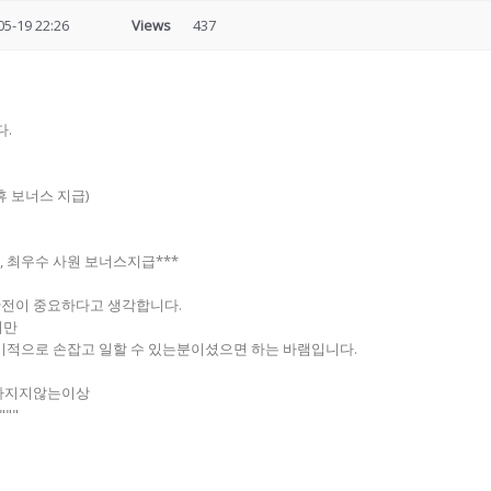
05-19 22:26
Views
437
다.
연휴 보너스 지급)
원, 최우수 사원 보너스지급***
안전이 중요하다고 생각합니다.
니만
기적으로 손잡고 일할 수 있는분이셨으면 하는 바램입니다.
 빠지지않는이상
""