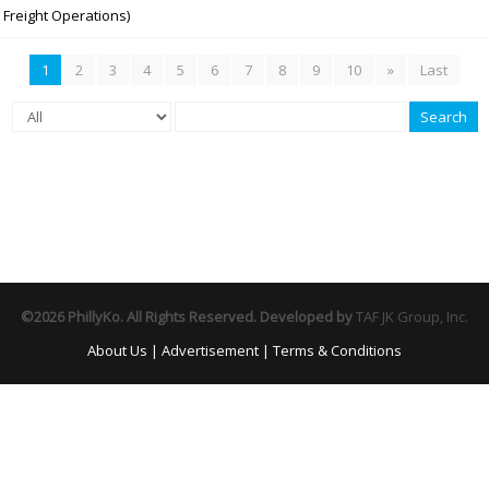
 Freight Operations)
1
2
3
4
5
6
7
8
9
10
»
Last
Search
©2026 PhillyKo. All Rights Reserved. Developed by
TAF JK Group, Inc.
About Us
|
Advertisement
|
Terms & Conditions