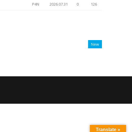
P4N
2026.07.31
0
126
New
Translate »