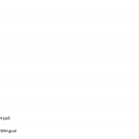
4 ppl)
 Bilingual