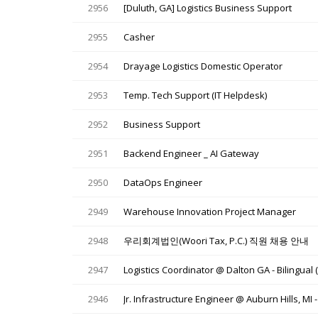
2956
[Duluth, GA] Logistics Business Support
2955
Casher
2954
Drayage Logistics Domestic Operator
2953
Temp. Tech Support (IT Helpdesk)
2952
Business Support
2951
Backend Engineer _ AI Gateway
2950
DataOps Engineer
2949
Warehouse Innovation Project Manager
2948
우리회계법인(Woori Tax, P.C.) 직원 채용 안내
2947
Logistics Coordinator @ Dalton GA - Bilingual (
2946
Jr. Infrastructure Engineer @ Auburn Hills, MI -