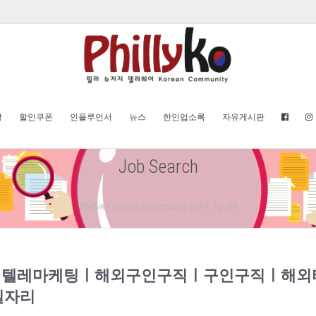
방
할인쿠폰
인플루언서
뉴스
한인업소록
자유게시판
Job Search
PhillyKo Korean Community in PA, NJ, DE
8)해외텔레마케팅ㅣ해외구인구직ㅣ구인구직ㅣ해
일자리