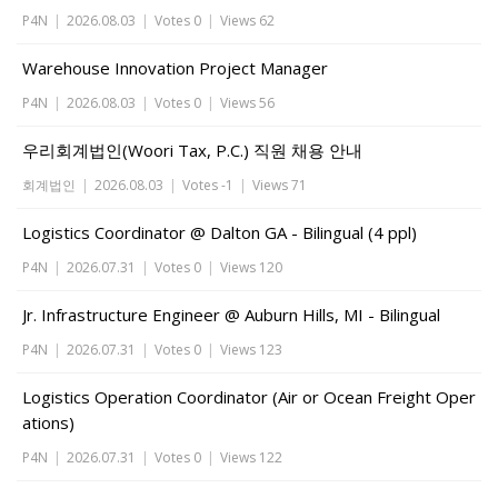
P4N
|
2026.08.03
|
Votes 0
|
Views 62
Warehouse Innovation Project Manager
P4N
|
2026.08.03
|
Votes 0
|
Views 56
우리회계법인(Woori Tax, P.C.) 직원 채용 안내
회계법인
|
2026.08.03
|
Votes -1
|
Views 71
Logistics Coordinator @ Dalton GA - Bilingual (4 ppl)
P4N
|
2026.07.31
|
Votes 0
|
Views 120
Jr. Infrastructure Engineer @ Auburn Hills, MI - Bilingual
P4N
|
2026.07.31
|
Votes 0
|
Views 123
Logistics Operation Coordinator (Air or Ocean Freight Oper
ations)
P4N
|
2026.07.31
|
Votes 0
|
Views 122