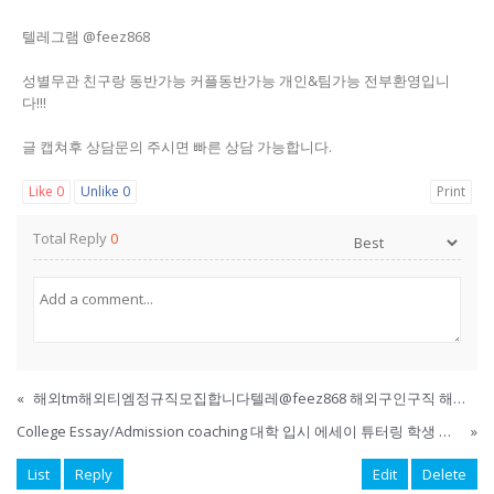
텔레그램 @feez868
성별무관 친구랑 동반가능 커플동반가능 개인&팀가능 전부환영입니
다!!!
글 캡쳐후 상담문의 주시면 빠른 상담 가능합니다.
Like
0
Unlike
0
Print
Total Reply
0
«
해외tm해외티엠정규직모집합니다텔레@feez868 해외구인구직 해외취업
College Essay/Admission coaching 대학 입시 에세이 튜터링 학생 모집
»
List
Reply
Edit
Delete