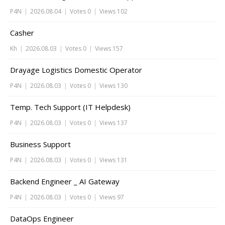
P4N
|
2026.08.04
|
Votes 0
|
Views 102
Casher
Kh
|
2026.08.03
|
Votes 0
|
Views 157
Drayage Logistics Domestic Operator
P4N
|
2026.08.03
|
Votes 0
|
Views 130
Temp. Tech Support (IT Helpdesk)
P4N
|
2026.08.03
|
Votes 0
|
Views 137
Business Support
P4N
|
2026.08.03
|
Votes 0
|
Views 131
Backend Engineer _ AI Gateway
P4N
|
2026.08.03
|
Votes 0
|
Views 97
DataOps Engineer