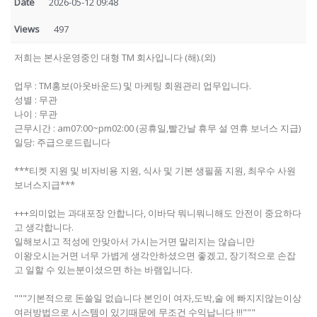
Date
2026-05-12 09:48
Views
497
저희는 본사운영중인 대형 TM 회사입니다 (해).(외)
업무 : TM홍보(아웃바운드) 및 마케팅 회원관리 업무입니다.
성별 : 무관
나이 : 무관
근무시간 : am07:00~pm02:00 (공휴일,빨간날 휴무 설 연휴 보너스 지급)
일당: 주급으로드립니다
***티켓 지원 및 비자비용 지원, 식사 및 기본 생필품 지원, 최우수 사원
보너스지급***
+++의미없는 과대포장 안합니다, 이바닥 뭐니뭐니해도 안전이 중요하다
고 생각합니다.
일해보시고 적성에 안맞아서 가시는거면 말리지는 않습니만
이왕오시는거면 너무 가볍게 생각안하셨으면 좋겠고, 장기적으로 손잡
고 일할 수 있는분이셨으면 하는 바램입니다.
"""기본적으로 돈쓸일 없습니다 본인이 여자,도박,술 에 빠지지않는이상
여러방법으로 시스템이 있기때문에 무조건 수익납니다 !!!"""