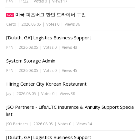
P4N
|
11:22
|
Votes 0
|
Views 17
미국 피츠버그 한인 드라이버 구인
New
Certo
|
2026.08.05
|
Votes 0
|
Views 36
[Duluth, GA] Logistics Business Support
P4N
|
2026.08.05
|
Votes 0
|
Views 43
System Storage Admin
P4N
|
2026.08.05
|
Votes 0
|
Views 45
Hiring Center City Korean Restaurant
Jay
|
2026.08.05
|
Votes 0
|
Views 38
JSO Partners - Life/LTC Insurance & Annuity Support Specia
list
JSO Partners
|
2026.08.05
|
Votes 0
|
Views 34
[Duluth, GA] Logistics Business Support