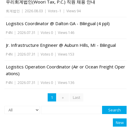
우리회계법인(Woori Tax, P.C.) 직원 채용 안내
회계법인
|
2026.08.03
|
Votes -1
|
Views 94
Logistics Coordinator @ Dalton GA - Bilingual (4 ppl)
P4N
|
2026.07.31
|
Votes 0
|
Views 146
Jr. Infrastructure Engineer @ Auburn Hills, MI - Bilingual
P4N
|
2026.07.31
|
Votes 0
|
Views 153
Logistics Operation Coordinator (Air or Ocean Freight Oper
ations)
P4N
|
2026.07.31
|
Votes 0
|
Views 136
1
»
Last
Search
New