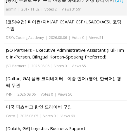
[공지] 무료로 구인 구직 신청을 하세요! / 신청 양식 예시
(27)
admin
|
2017.11.02
|
Votes 2
|
Views 31591
[코딩수업] 파이썬/자바/AP CSA/AP CSP/USACO/ACSL 코딩
수업
DBYs Coding Academy
|
2026.08.06
|
Votes 0
|
Views 51
JSO Partners - Executive Administrative Assistant (Full-Tim
e In-Person, Bilingual Korean-Speaking Preferred)
JSO Partners
|
2026.08.06
|
Votes 0
|
Views 55
[Dalton, GA] 물류 코디네이터 - 이중 언어 (영어, 한국어), 경
력 무관
P4N
|
2026.08.06
|
Votes 0
|
Views 50
미국 피츠버그 한인 드라이버 구인
Certo
|
2026.08.05
|
Votes 0
|
Views 69
[Duluth, GA] Logistics Business Support