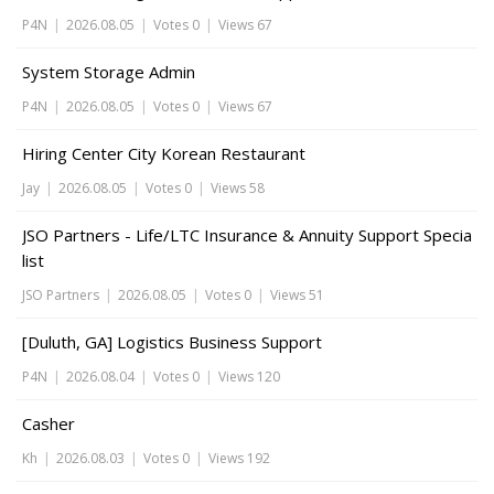
P4N
|
2026.08.05
|
Votes 0
|
Views 67
System Storage Admin
P4N
|
2026.08.05
|
Votes 0
|
Views 67
Hiring Center City Korean Restaurant
Jay
|
2026.08.05
|
Votes 0
|
Views 58
JSO Partners - Life/LTC Insurance & Annuity Support Specia
list
JSO Partners
|
2026.08.05
|
Votes 0
|
Views 51
[Duluth, GA] Logistics Business Support
P4N
|
2026.08.04
|
Votes 0
|
Views 120
Casher
Kh
|
2026.08.03
|
Votes 0
|
Views 192