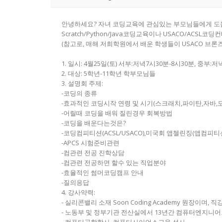
안녕하세요? 자녀 코딩교육에 관심있는 부모님들에게 도
Scratch/Python/Java코딩교육이나 USACO/AC
(참고로, 매해 저희학원에서 배운 학생들이 USACO 브론즈
1. 일시: 4월25일(토) 서부:저녁7시30분-8시30분, 중부:
2. 대상: 5학년-11학년 학부모님들
3. 설명회 주제:
-코딩의 종류
-효과적인 코딩시작 연령 및 시기(스크래치,파이탄,자바,
-어릴때 코딩을 배워 질린경우 회복방법
-코딩을 배운다는것은?
-코딩컴피티션(ACSL/USACO),미국회 앱첼린징(앱컴피티
-APCS 시험준비관련
-컴관련 전공 진학상담
-컴관련 전공하면 할수 있는 직업분야
-효율적인 썸머코딩캠프 안내
-질의응답
4. 강사약력:
- 실리콘밸리 소재 Soon Coding Academy 원장이며, 직
- 노동부 및 정부기관 전산실에서 13년간 컴퓨터엔지니어