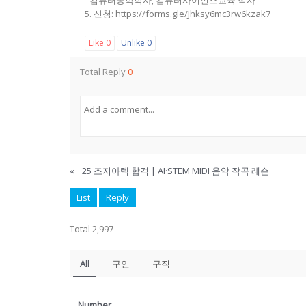
- 컴퓨터공학학사, 컴퓨터사이언스교육 석사
5. 신청: https://forms.gle/Jhksy6mc3rw6kzak7
Like
0
Unlike
0
Total Reply
0
«
'25 조지아텍 합격 | AI·STEM MIDI 음악 작곡 레슨
List
Reply
Total 2,997
All
구인
구직
Number