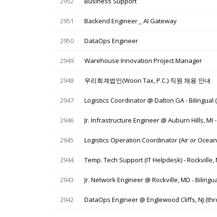
2952
Business Support
2951
Backend Engineer _ AI Gateway
2950
DataOps Engineer
2949
Warehouse Innovation Project Manager
2948
우리회계법인(Woori Tax, P.C.) 직원 채용 안내
2947
Logistics Coordinator @ Dalton GA - Bilingual (
2946
Jr. Infrastructure Engineer @ Auburn Hills, MI -
2945
Logistics Operation Coordinator (Air or Ocean
2944
Temp. Tech Support (IT Helpdesk) - Rockville
2943
Jr. Network Engineer @ Rockville, MD - Bilingu
2942
DataOps Engineer @ Englewood Cliffs, NJ (thro