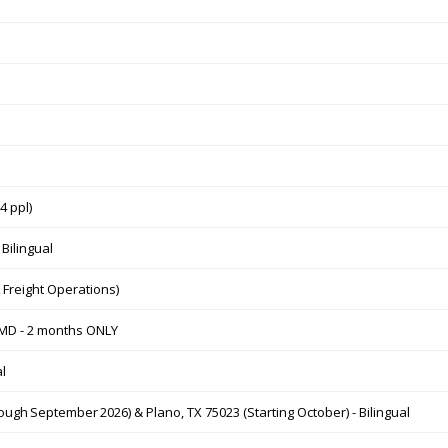
4 ppl)
 Bilingual
 Freight Operations)
, MD - 2 months ONLY
al
ugh September 2026) & Plano, TX 75023 (Starting October) - Bilingual