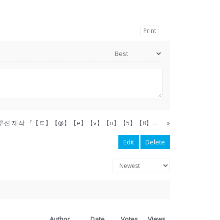
Print
라이브홀덤솔루션 파워볼 솔루션 제작 『【ㅌ】【@】【e】【v】【o】【5】【8】【8】【7】』 홀덤 솔루션 분양 라이브홀덤솔루션 대여 해외스포츠관리자
»
Edit
Delete
Author
Date
Votes
Views