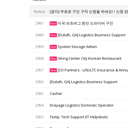
Notice
[공지] 무료로 구인 구직 신청을 하세요! / 신청 
2961
미국 피츠버그 한인 드라이버 구인
New
2960
[Duluth, GA] Logistics Business Support
New
2959
System Storage Admin
New
2958
Hiring Center City Korean Restaurant
New
2957
JSO Partners - Life/LTC Insurance & Annui
New
2956
[Duluth, GA] Logistics Business Support
2955
Casher
2954
Drayage Logistics Domestic Operator
2953
Temp. Tech Support (IT Helpdesk)