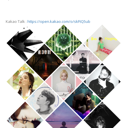
Kakao Talk :
https://open.kakao.com/o/skFtQ5ub