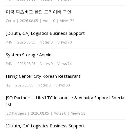
미국 피츠버그 한인 드라이버 구인
Certo
|
2026.08.05
|
Votes 0
|
Views 72
[Duluth, GA] Logistics Business Support
P4N
|
2026.08.05
|
Votes 0
|
Views 70
System Storage Admin
P4N
|
2026.08.05
|
Votes 0
|
Views 74
Hiring Center City Korean Restaurant
Jay
|
2026.08.05
|
Votes 0
|
Views 60
JSO Partners - Life/LTC Insurance & Annuity Support Specia
list
JSO Partners
|
2026.08.05
|
Votes 0
|
Views 58
[Duluth, GA] Logistics Business Support