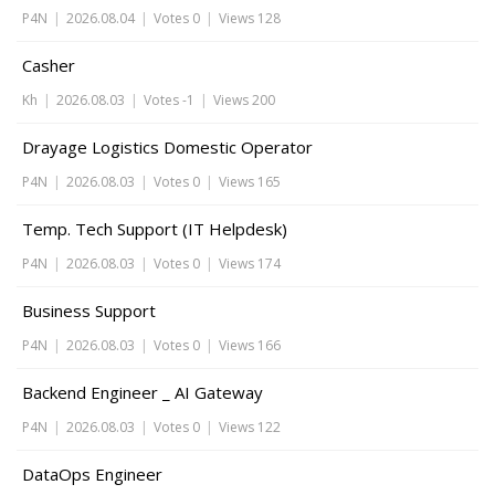
P4N
|
2026.08.04
|
Votes 0
|
Views 128
Casher
Kh
|
2026.08.03
|
Votes -1
|
Views 200
Drayage Logistics Domestic Operator
P4N
|
2026.08.03
|
Votes 0
|
Views 165
Temp. Tech Support (IT Helpdesk)
P4N
|
2026.08.03
|
Votes 0
|
Views 174
Business Support
P4N
|
2026.08.03
|
Votes 0
|
Views 166
Backend Engineer _ AI Gateway
P4N
|
2026.08.03
|
Votes 0
|
Views 122
DataOps Engineer