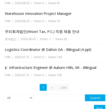
P4N
|
2026.08.03
|
Votes 0
|
Views 87
Warehouse Innovation Project Manager
P4N
|
2026.08.03
|
Votes 0
|
Views 78
우리회계법인(Woori Tax, P.C.) 직원 채용 안내
회계법인
|
2026.08.03
|
Votes -1
|
Views 95
Logistics Coordinator @ Dalton GA - Bilingual (4 ppl)
P4N
|
2026.07.31
|
Votes 0
|
Views 149
Jr. Infrastructure Engineer @ Auburn Hills, MI - Bilingual
P4N
|
2026.07.31
|
Votes 0
|
Views 158
1
»
Last
Search
New