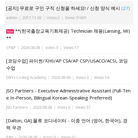
[공지] 무료로 구인 구직 신청을 하세요! / 신청 양식 예시
(27)
admin
|
2017.11.02
|
Votes 2
|
Views 31601
**(한국출장교육기회제공) Technician 채용(Lansing, MI)
New
**
CP&P
|
2026.08.08
|
Votes 0
|
Views 17
[코딩수업] 파이썬/자바/AP CSA/AP CSP/USACO/ACSL 코딩
수업
DBYs Coding Academy
|
2026.08.06
|
Votes 0
|
Views 54
JSO Partners - Executive Administrative Assistant (Full-Tim
e In-Person, Bilingual Korean-Speaking Preferred)
JSO Partners
|
2026.08.06
|
Votes 0
|
Views 57
[Dalton, GA] 물류 코디네이터 - 이중 언어 (영어, 한국어), 경
력 무관
P4N
|
2026.08.06
|
Votes 0
|
Views 51