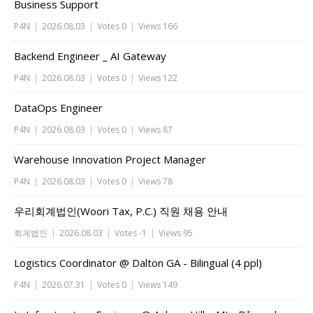
Business Support
P4N
|
2026.08.03
|
Votes 0
|
Views 166
Backend Engineer _ AI Gateway
P4N
|
2026.08.03
|
Votes 0
|
Views 122
DataOps Engineer
P4N
|
2026.08.03
|
Votes 0
|
Views 87
Warehouse Innovation Project Manager
P4N
|
2026.08.03
|
Votes 0
|
Views 78
우리회계법인(Woori Tax, P.C.) 직원 채용 안내
회계법인
|
2026.08.03
|
Votes -1
|
Views 95
Logistics Coordinator @ Dalton GA - Bilingual (4 ppl)
P4N
|
2026.07.31
|
Votes 0
|
Views 149