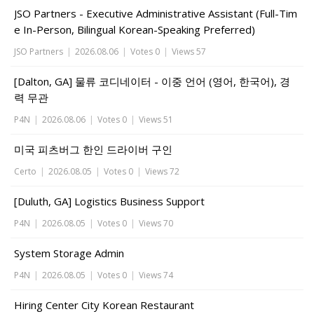
JSO Partners - Executive Administrative Assistant (Full-Tim
e In-Person, Bilingual Korean-Speaking Preferred)
JSO Partners
|
2026.08.06
|
Votes 0
|
Views 57
[Dalton, GA] 물류 코디네이터 - 이중 언어 (영어, 한국어), 경
력 무관
P4N
|
2026.08.06
|
Votes 0
|
Views 51
미국 피츠버그 한인 드라이버 구인
Certo
|
2026.08.05
|
Votes 0
|
Views 72
[Duluth, GA] Logistics Business Support
P4N
|
2026.08.05
|
Votes 0
|
Views 70
System Storage Admin
P4N
|
2026.08.05
|
Votes 0
|
Views 74
Hiring Center City Korean Restaurant