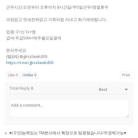
근무시간:오전부터 오후까지 8시간일/주5일근무/명절휴무
과장없고 텃세전혀없고 가족처럼 지내고 화기애애합니다.
업종:구/신 티+엠
급여:주급500+/매주월요일결제
문의주세요
(텔)(레) @gksxlawkd09
https://t.me/gksxlawkd09
Like
0
Unlike
0
Print
Total Reply
0
«
♥️(구인)능력있는 TM본사에서 확장으로 팀원찾습니다/무경력가능♥️