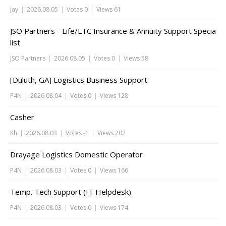
Jay
|
2026.08.05
|
Votes 0
|
Views 61
JSO Partners - Life/LTC Insurance & Annuity Support Specia
list
JSO Partners
|
2026.08.05
|
Votes 0
|
Views 58
[Duluth, GA] Logistics Business Support
P4N
|
2026.08.04
|
Votes 0
|
Views 128
Casher
Kh
|
2026.08.03
|
Votes -1
|
Views 202
Drayage Logistics Domestic Operator
P4N
|
2026.08.03
|
Votes 0
|
Views 166
Temp. Tech Support (IT Helpdesk)
P4N
|
2026.08.03
|
Votes 0
|
Views 174