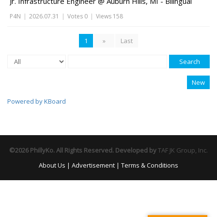
Jr. Infrastructure Engineer @ Auburn Hills, MI - Bilingual
P4N
|
2026.07.31
|
Votes 0
|
Views 158
1
»
Last
Search
New
Powered by KBoard
©2026 PhillyKo. All Rights Reserved. Developed by
TAF JK Group, Inc.
About Us
|
Advertisement
|
Terms & Conditions