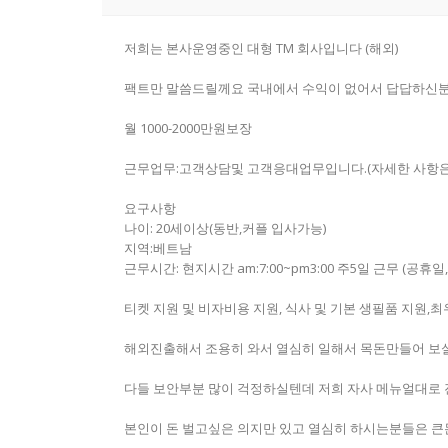
저희는 본사운영중인 대형 TM 회사입니다 (해외)
팩트만 말씀드릴께요 국내에서 수익이 없어서 답답하신
월 1000-2000만원보장
근무업무:고객상담및 고객응대업무입니다.(자세한 사항은
요구사항
나이: 20세이상(동반,커플 입사가능)
지역:베트남
근무시간: 현지시간 am:7:00~pm3:00 주5일 근무 (공휴
티켓 지원 및 비자비용 지원, 식사 및 기본 생필품 지원,
해외진출해서 조용히 와서 열심히 일해서 목돈만들어 보실분
다들 보안부분 많이 걱정하실텐데 저희 자사 메뉴얼대로 
본인이 돈 벌고싶은 의지만 있고 열심히 하시는분들은 