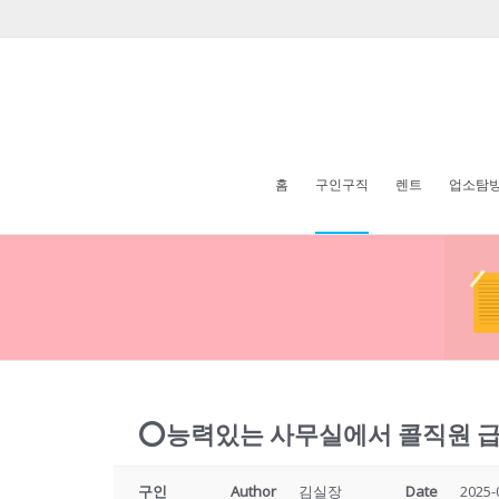
홈
구인구직
렌트
업소탐
⭕️능력있는 사무실에서 콜직원 
구인
Author
김실장
Date
2025-