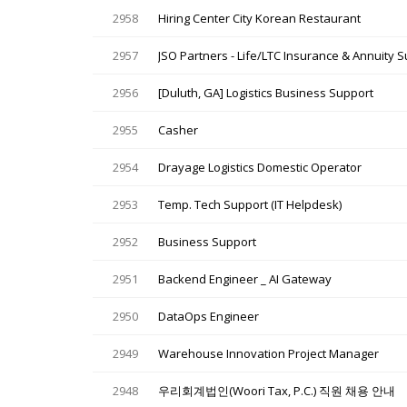
2958
Hiring Center City Korean Restaurant
2957
JSO Partners - Life/LTC Insurance & Annuity S
2956
[Duluth, GA] Logistics Business Support
2955
Casher
2954
Drayage Logistics Domestic Operator
2953
Temp. Tech Support (IT Helpdesk)
2952
Business Support
2951
Backend Engineer _ AI Gateway
2950
DataOps Engineer
2949
Warehouse Innovation Project Manager
2948
우리회계법인(Woori Tax, P.C.) 직원 채용 안내