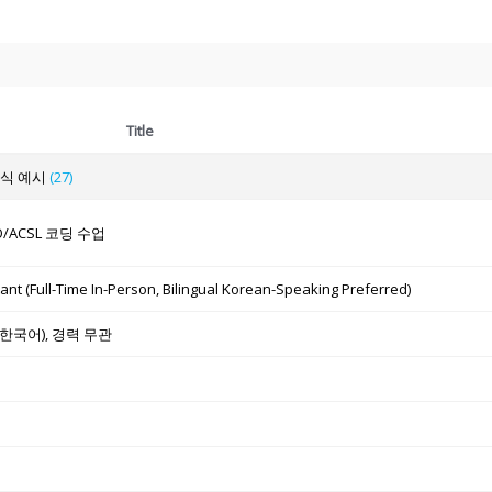
Title
양식 예시
(27)
O/ACSL 코딩 수업
tant (Full-Time In-Person, Bilingual Korean-Speaking Preferred)
, 한국어), 경력 무관