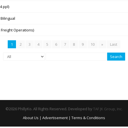
4 ppl)
 Bilingual
 Freight Operations)
1
2
3
4
5
6
7
8
9
10
»
Last
Search
©2026 PhillyKo. All Rights Reserved. Developed by
TAF JK Group, Inc.
About Us
|
Advertisement
|
Terms & Conditions