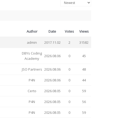
Author
Date
Votes
Views
admin
2017.11.02
2
31582
DBYs Coding
2026.08.06
0
45
Academy
JSO Partners
2026.08.06
0
48
P4N
2026.08.06
0
44
Certo
2026.08.05
0
59
P4N
2026.08.05
0
56
P4N
2026.08.05
0
59