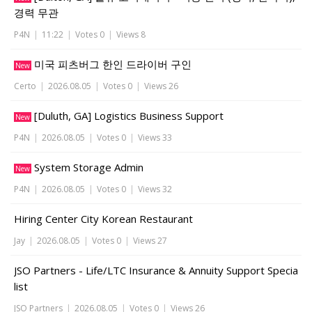
경력 무관
P4N
|
11:22
|
Votes 0
|
Views 8
미국 피츠버그 한인 드라이버 구인
New
Certo
|
2026.08.05
|
Votes 0
|
Views 26
[Duluth, GA] Logistics Business Support
New
P4N
|
2026.08.05
|
Votes 0
|
Views 33
System Storage Admin
New
P4N
|
2026.08.05
|
Votes 0
|
Views 32
Hiring Center City Korean Restaurant
Jay
|
2026.08.05
|
Votes 0
|
Views 27
JSO Partners - Life/LTC Insurance & Annuity Support Specia
list
JSO Partners
|
2026.08.05
|
Votes 0
|
Views 26