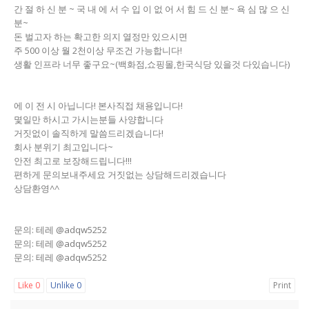
간 절 하 신 분 ~ 국 내 에 서 수 입 이 없 어 서 힘 드 신 분~ 욕 심 많 으 신
분~
돈 벌고자 하는 확고한 의지 열정만 있으시면
주 500 이상 월 2천이상 무조건 가능합니다!
생활 인프라 너무 좋구요~(백화점,쇼핑몰,한국식당 있을것 다있습니다)
에 이 전 시 아닙니다! 본사직접 채용입니다!
몇일만 하시고 가시는분들 사양합니다
거짓없이 솔직하게 말씀드리겠습니다!
회사 분위기 최고입니다~
안전 최고로 보장해드립니다!!!
편하게 문의보내주세요 거짓없는 상담해드리겠습니다
상담환영^^
문의: 테레 @adqw5252
문의: 테레 @adqw5252
문의: 테레 @adqw5252
Like
0
Unlike
0
Print