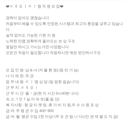
❤️ㅎ ㅐ 오 ㅣ ㅌ ㅣ 엠 직 원 모 집❤️
경력이 없어도 괜찮습니다
처음부터 배울 수 있도록 안정된 시스템과 최고의 환경을 갖추고 있습니
다
실적 없어도 가능한 기본 지 원
노력한 만큼,정확하게 돌아오는 보 상 구조
몇일만 하시고 가시는거면 사양합니다
모든건 적응이 필요합니다 적응하시면 뭐든 편안하시구요
모 집 인 원: 남 & 녀 (커 플 환 영) (동 반 가 능)
나 이 제 한: 무 관
업 무 내 용: ㅌ ㅣ 엠 상 담 (일 엄청 쉽습니다)
근 무 지: ㅎ ㅐ 오 ㅣ
근 무 시 간: 월 ~ 금(현 지 시간 6시40분~2시)
숙 소: 1 인 1 실 아 파 트(풀 옵 션)
복 지사항 : 항 공 티 켓 팅 ,휴 가 비 지 원,우 수 사 원 포 상
급 여: 주 평 균 수 입 400~800
급 여: 월 평균 수입 2천 이상! (무 조 건 법 니 다) (인 센 제 별 도 지 급)