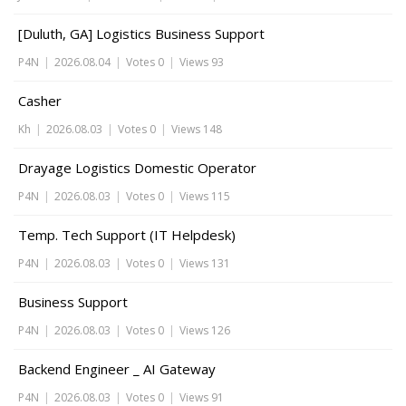
[Duluth, GA] Logistics Business Support
P4N
|
2026.08.04
|
Votes 0
|
Views 93
Casher
Kh
|
2026.08.03
|
Votes 0
|
Views 148
Drayage Logistics Domestic Operator
P4N
|
2026.08.03
|
Votes 0
|
Views 115
Temp. Tech Support (IT Helpdesk)
P4N
|
2026.08.03
|
Votes 0
|
Views 131
Business Support
P4N
|
2026.08.03
|
Votes 0
|
Views 126
Backend Engineer _ AI Gateway
P4N
|
2026.08.03
|
Votes 0
|
Views 91