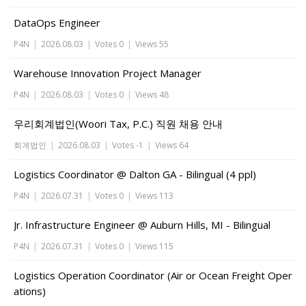
DataOps Engineer
P4N
|
2026.08.03
|
Votes 0
|
Views 55
Warehouse Innovation Project Manager
P4N
|
2026.08.03
|
Votes 0
|
Views 48
우리회계법인(Woori Tax, P.C.) 직원 채용 안내
회계법인
|
2026.08.03
|
Votes -1
|
Views 64
Logistics Coordinator @ Dalton GA - Bilingual (4 ppl)
P4N
|
2026.07.31
|
Votes 0
|
Views 113
Jr. Infrastructure Engineer @ Auburn Hills, MI - Bilingual
P4N
|
2026.07.31
|
Votes 0
|
Views 115
Logistics Operation Coordinator (Air or Ocean Freight Oper
ations)