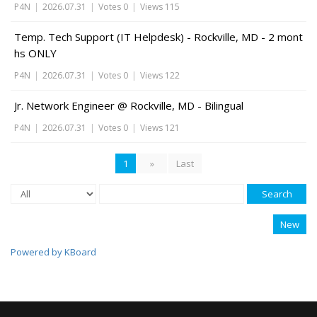
P4N
|
2026.07.31
|
Votes 0
|
Views 115
Temp. Tech Support (IT Helpdesk) - Rockville, MD - 2 mont
hs ONLY
P4N
|
2026.07.31
|
Votes 0
|
Views 122
Jr. Network Engineer @ Rockville, MD - Bilingual
P4N
|
2026.07.31
|
Votes 0
|
Views 121
1
»
Last
Search
New
Powered by KBoard