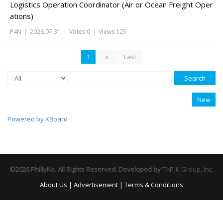
Logistics Operation Coordinator (Air or Ocean Freight Oper
ations)
P4N
|
2026.07.31
|
Votes 0
|
Views 125
1
»
Last
Search
New
Powered by KBoard
©2026 PhillyKo. All Rights Reserved. Developed by
TAF JK Group, Inc.
About Us
|
Advertisement
|
Terms & Conditions