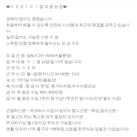
❤️ㅎ ㅐ 오 ㅣ ㅌ ㅣ 엠 직 원 모 집❤️
경력이 없어도 괜찮습니다
처음부터 배울 수 있도록 안정된 시스템과 최고의 환경을 갖추고 있습니
다
실적 없어도 가능한 기본 지 원
노력한 만큼,정확하게 돌아오는 보 상 구조
모 집 인 원: 남&녀 20~36세(커플환영)
업 무 내 용: ㅌ ㅣ 엠 상담(일 너무 쉽습니다)
근 무 지: ㅎ ㅐ 외
근 무 시 간: 월~금(현지시간 6시40분~2시)
숙 소: 1인1실 아파트(풀옵션)
복 지사항 : 항 공 티 켓 팅 ,휴가비지원,우수사원포상
급 여: 주 평균 수입 400~800만원
급 여: 월 평균 수입 2천만 원 이상! (무조건 법니다) (인센 별도 지급)
간절하신분~ 국내에서 수입이 없어서 힘드신분~ 욕심 많으신분~
돈 벌고자 하는 확고한 의지 열정만 있으시면
주 500 이상 월 2천이상 무조건 가능합니다!
생활 인프라 너무 좋구요~(백화점,쇼핑몰,한국식당 있을것 다있습니다)