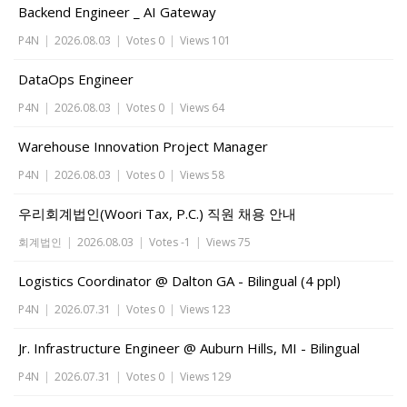
Backend Engineer _ AI Gateway
P4N
|
2026.08.03
|
Votes 0
|
Views 101
DataOps Engineer
P4N
|
2026.08.03
|
Votes 0
|
Views 64
Warehouse Innovation Project Manager
P4N
|
2026.08.03
|
Votes 0
|
Views 58
우리회계법인(Woori Tax, P.C.) 직원 채용 안내
회계법인
|
2026.08.03
|
Votes -1
|
Views 75
Logistics Coordinator @ Dalton GA - Bilingual (4 ppl)
P4N
|
2026.07.31
|
Votes 0
|
Views 123
Jr. Infrastructure Engineer @ Auburn Hills, MI - Bilingual
P4N
|
2026.07.31
|
Votes 0
|
Views 129