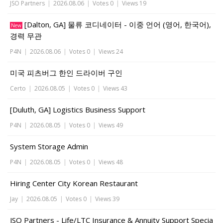
JSO Partners
|
2026.08.06
|
Votes 0
|
Views 19
[Dalton, GA] 물류 코디네이터 - 이중 언어 (영어, 한국어),
New
경력 무관
P4N
|
2026.08.06
|
Votes 0
|
Views 24
미국 피츠버그 한인 드라이버 구인
Certo
|
2026.08.05
|
Votes 0
|
Views 43
[Duluth, GA] Logistics Business Support
P4N
|
2026.08.05
|
Votes 0
|
Views 49
System Storage Admin
P4N
|
2026.08.05
|
Votes 0
|
Views 48
Hiring Center City Korean Restaurant
Jay
|
2026.08.05
|
Votes 0
|
Views 39
JSO Partners - Life/LTC Insurance & Annuity Support Specia