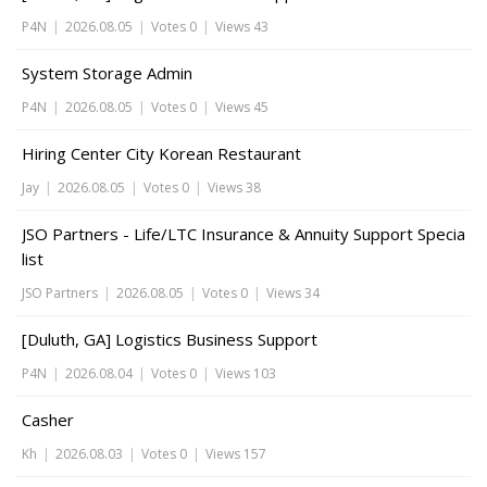
P4N
|
2026.08.05
|
Votes 0
|
Views 43
System Storage Admin
P4N
|
2026.08.05
|
Votes 0
|
Views 45
Hiring Center City Korean Restaurant
Jay
|
2026.08.05
|
Votes 0
|
Views 38
JSO Partners - Life/LTC Insurance & Annuity Support Specia
list
JSO Partners
|
2026.08.05
|
Votes 0
|
Views 34
[Duluth, GA] Logistics Business Support
P4N
|
2026.08.04
|
Votes 0
|
Views 103
Casher
Kh
|
2026.08.03
|
Votes 0
|
Views 157