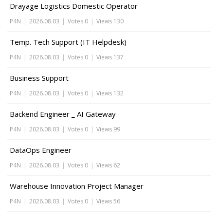
Drayage Logistics Domestic Operator
P4N
|
2026.08.03
|
Votes 0
|
Views 130
Temp. Tech Support (IT Helpdesk)
P4N
|
2026.08.03
|
Votes 0
|
Views 137
Business Support
P4N
|
2026.08.03
|
Votes 0
|
Views 132
Backend Engineer _ AI Gateway
P4N
|
2026.08.03
|
Votes 0
|
Views 99
DataOps Engineer
P4N
|
2026.08.03
|
Votes 0
|
Views 62
Warehouse Innovation Project Manager
P4N
|
2026.08.03
|
Votes 0
|
Views 56