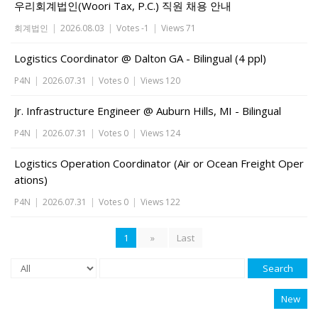
우리회계법인(Woori Tax, P.C.) 직원 채용 안내
회계법인
|
2026.08.03
|
Votes -1
|
Views 71
Logistics Coordinator @ Dalton GA - Bilingual (4 ppl)
P4N
|
2026.07.31
|
Votes 0
|
Views 120
Jr. Infrastructure Engineer @ Auburn Hills, MI - Bilingual
P4N
|
2026.07.31
|
Votes 0
|
Views 124
Logistics Operation Coordinator (Air or Ocean Freight Oper
ations)
P4N
|
2026.07.31
|
Votes 0
|
Views 122
1
»
Last
Search
New