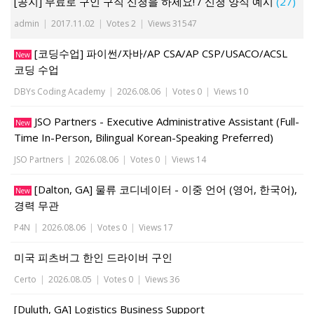
[공지] 무료로 구인 구직 신청을 하세요! / 신청 양식 예시
(27)
admin
|
2017.11.02
|
Votes 2
|
Views 31547
[코딩수업] 파이썬/자바/AP CSA/AP CSP/USACO/ACSL
New
코딩 수업
DBYs Coding Academy
|
2026.08.06
|
Votes 0
|
Views 10
JSO Partners - Executive Administrative Assistant (Full-
New
Time In-Person, Bilingual Korean-Speaking Preferred)
JSO Partners
|
2026.08.06
|
Votes 0
|
Views 14
[Dalton, GA] 물류 코디네이터 - 이중 언어 (영어, 한국어),
New
경력 무관
P4N
|
2026.08.06
|
Votes 0
|
Views 17
미국 피츠버그 한인 드라이버 구인
Certo
|
2026.08.05
|
Votes 0
|
Views 36
[Duluth, GA] Logistics Business Support