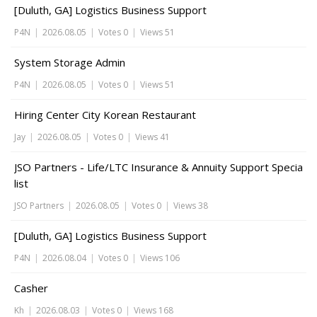
[Duluth, GA] Logistics Business Support
P4N
|
2026.08.05
|
Votes 0
|
Views 51
System Storage Admin
P4N
|
2026.08.05
|
Votes 0
|
Views 51
Hiring Center City Korean Restaurant
Jay
|
2026.08.05
|
Votes 0
|
Views 41
JSO Partners - Life/LTC Insurance & Annuity Support Specia
list
JSO Partners
|
2026.08.05
|
Votes 0
|
Views 38
[Duluth, GA] Logistics Business Support
P4N
|
2026.08.04
|
Votes 0
|
Views 106
Casher
Kh
|
2026.08.03
|
Votes 0
|
Views 168