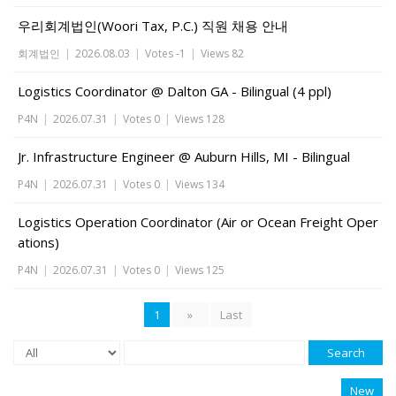
우리회계법인(Woori Tax, P.C.) 직원 채용 안내
회계법인
|
2026.08.03
|
Votes -1
|
Views 82
Logistics Coordinator @ Dalton GA - Bilingual (4 ppl)
P4N
|
2026.07.31
|
Votes 0
|
Views 128
Jr. Infrastructure Engineer @ Auburn Hills, MI - Bilingual
P4N
|
2026.07.31
|
Votes 0
|
Views 134
Logistics Operation Coordinator (Air or Ocean Freight Oper
ations)
P4N
|
2026.07.31
|
Votes 0
|
Views 125
1
»
Last
Search
New