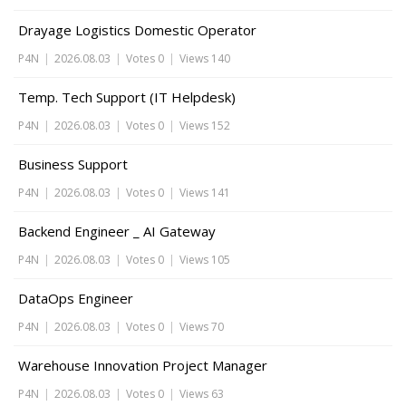
Drayage Logistics Domestic Operator
P4N
|
2026.08.03
|
Votes 0
|
Views 140
Temp. Tech Support (IT Helpdesk)
P4N
|
2026.08.03
|
Votes 0
|
Views 152
Business Support
P4N
|
2026.08.03
|
Votes 0
|
Views 141
Backend Engineer _ AI Gateway
P4N
|
2026.08.03
|
Votes 0
|
Views 105
DataOps Engineer
P4N
|
2026.08.03
|
Votes 0
|
Views 70
Warehouse Innovation Project Manager
P4N
|
2026.08.03
|
Votes 0
|
Views 63