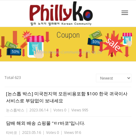
Toggl
Coupon
navig
PhillyKo Korean Community in PA, NJ, DE
Total 623
[논스톱 박스] 미국전지역 모든비용포함 $100 한국 귀국이사
서비스로 부담없이 보내세요
논스톱박스
|
2023.06.14
|
Votes 0
|
Views 995
담배 해외 배송 쇼핑몰 “ㅌr바코”입니다.
타바코
|
2023.05.16
|
Votes 0
|
Views 916