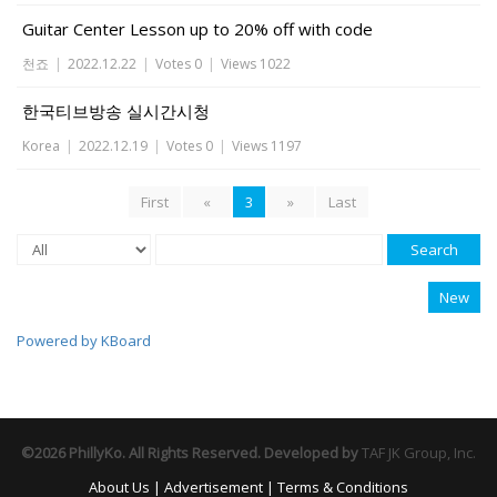
Guitar Center Lesson up to 20% off with code
천죠
|
2022.12.22
|
Votes 0
|
Views 1022
한국티브방송 실시간시청
Korea
|
2022.12.19
|
Votes 0
|
Views 1197
First
«
3
»
Last
Search
New
Powered by KBoard
©2026 PhillyKo. All Rights Reserved. Developed by
TAF JK Group, Inc.
About Us
|
Advertisement
|
Terms & Conditions